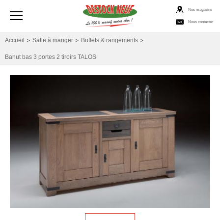
Nos magasins
Nous contacter
Accueil
Salle à manger
Buffets & rangements
>
>
>
Bahut bas 3 portes 2 tiroirs TALOS