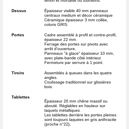
tenon et mortaise ou tourillons.
Dessus
Épaisseur visible 40 mm panneaux
centraux medium et décor céramique
Céramique épaisseur 3 mm collée,
coloris GRIS.
Portes
Cadre assemblé à profil et contre-profil,
épaisseur 22 mm.
Ferrage des portes sur pivots avec
arrêt d'ouverture.
Panneaux "à glace" épaisseur 10 mm,
avec plate-bande côté intérieur.
Fermeture par serrure à 1 point.
Tiroirs
Assemblés à queues dans les quatre
angles.
Coulissage traditionnel sur glissières
bois.
Tablettes
Épaisseur 20 mm chêne massif ou
abouté. Réglables en hauteur sur
taquets métalliques.
Les tablettes derrière les portes pleines
sont toujours laquées en gris anthracite
(proche n°22},