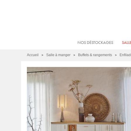
NOS DÉSTOCKAGES
SALL
Accueil
Salle à manger
Buffets & rangements
Enfilad
>
>
>