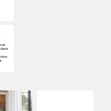
anat
n dans
rieur.
ne