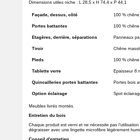
Dimensions utiles niche : L 28,5 x H 74,4 x P 44,1
Façade, dessus, côté
100 % chêne
Portes battantes
100 % chêne
Etagères, derrière, séparations
Panneaux part
Tiroir
Chêne massif 
Pieds
100 % chêne
Tablette verre
Epaisseur 8 m
Quincailleries portes battantes
Portes bois a
Option éclairage
Spot éclaira
Meubles livrés montés.
Entretien du bois
Chaque produit est verni et ne nécessite pas l’utilisation
dégraisser avec une lingette microfibre légèrement humi
Conseil d'entretien