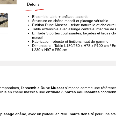
Détails
Ensemble table + enfilade assortie
Structure en chêne massif et placage véritable
Finition Dune Muscat – teinte naturelle et chaleure
Table extensible avec allonge centrale intégrée de
Enfilade 3 portes coulissantes, façades et tiroirs c
massif
Fabrication robuste et finitions haut de gamme
Dimensions : Table L180/260 x H78 x P100 cm / En
L230 x H97 x P50 cm
emporaines, l’
ensemble Dune Muscat
s’impose comme une référenc
ible
en chêne massif à une
enfilade 3 portes coulissantes
coordonn
 placage chêne
, avec un plateau en
MDF haute densité
pour une stab