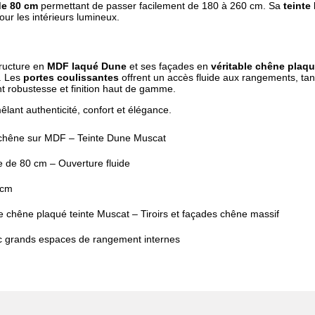
de 80 cm
permettant de passer facilement de 180 à 260 cm. Sa
teinte
ur les intérieurs lumineux.
tructure en
MDF laqué Dune
et ses façades en
véritable chêne plaq
e. Les
portes coulissantes
offrent un accès fluide aux rangements, tan
t robustesse et finition haut de gamme.
ant authenticité, confort et élégance.
 chêne sur MDF – Teinte Dune Muscat
ée de 80 cm – Ouverture fluide
 cm
 chêne plaqué teinte Muscat – Tiroirs et façades chêne massif
ec grands espaces de rangement internes