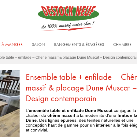
E À MANGER
SALON
RANGEMENTS & ÉTAGÈRES
CHAMBRE
le table + enfilade – Chêne massif & placage Dune Muscat – Design contempora
Ensemble table + enfilade – Chê
massif & placage Dune Muscat –
Design contemporain
L’
ensemble table et enfilade Dune Muscat
conjugue la
chaleur du
chêne massif
à la modernité d’une
finition 
Dune
. Des lignes épurées, des teintes naturelles et une
conception haut de gamme pour un intérieur à la fois élé
et convivial.