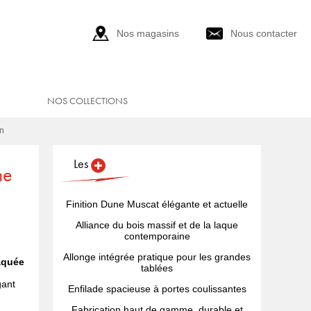
Nos magasins
Nous contacter
NOS COLLECTIONS
in
Les
ne
Finition Dune Muscat élégante et actuelle
Alliance du bois massif et de la laque
contemporaine
Allonge intégrée pratique pour les grandes
laquée
tablées
gant
Enfilade spacieuse à portes coulissantes
Fabrication haut de gamme, durable et