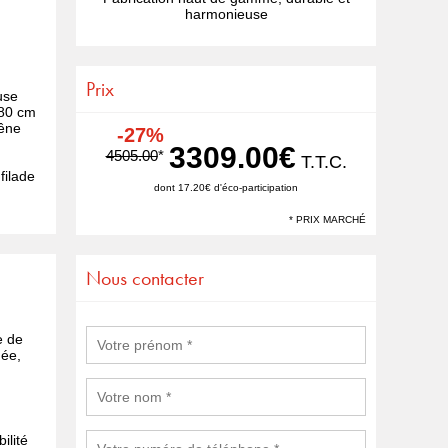
harmonieuse
Prix
use
 80 cm
hêne
-27%
3309.00€
4505.00
*
T.T.C.
filade
dont 17.20€ d'éco-participation
* PRIX MARCHÉ
Nous contacter
e de
ée,
ilité