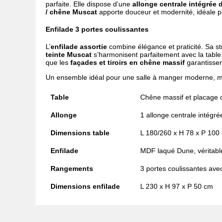
parfaite. Elle dispose d’une
allonge centrale intégrée 
/ chêne Muscat
apporte douceur et modernité, idéale po
Enfilade 3 portes coulissantes
L’
enfilade assortie
combine élégance et praticité. Sa s
teinte Muscat
s’harmonisent parfaitement avec la tabl
que les
façades et tiroirs en chêne massif
garantissen
Un ensemble idéal pour une salle à manger moderne, mêl
Table
Chêne massif et placage
Allonge
1 allonge centrale intégr
Dimensions table
L 180/260 x H 78 x P 100
Enfilade
MDF laqué Dune, véritable
Rangements
3 portes coulissantes av
Dimensions enfilade
L 230 x H 97 x P 50 cm