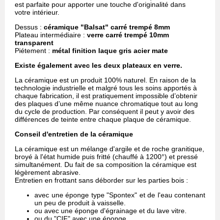
est parfaite pour apporter une touche d'originalité dans
votre intérieur.
Dessus :
céramique "Balsat" carré trempé 8mm
Plateau intermédiaire :
verre carré trempé 10mm
transparent
Piétement :
métal finition laque gris acier mate
Existe également avec les deux plateaux en verre.
La céramique est un produit 100% naturel. En raison de la
technologie industrielle et malgré tous les soins apportés à
chaque fabrication, il est pratiquement impossible d’obtenir
des plaques d’une même nuance chromatique tout au long
du cycle de production. Par conséquent il peut y avoir des
différences de teinte entre chaque plaque de céramique.
Conseil d'entretien de la céramique
La céramique est un mélange d'argile et de roche granitique,
broyé à l'état humide puis fritté (chauffé à 1200°) et pressé
simultanément. Du fait de sa composition la céramique est
légèrement abrasive.
Entretien en frottant sans déborder sur les parties bois :
avec une éponge type "Spontex" et de l'eau contenant
un peu de produit à vaisselle.
ou avec une éponge d'égrainage et du lave vitre.
ou du "CIF" avec une éponge.