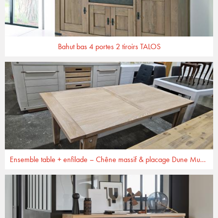
Bahut bas 4 portes 2 tiroirs TALOS
Ensemble table + enfilade – Chêne massif & placage Dune Muscat – Design contemporain