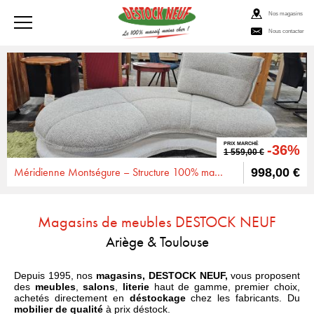
Nos magasins
Nous contacter
PRIX MARCHÉ
-36%
1 559,00 €
Méridienne Montségure – Structure 100% massif, ressorts ensachés et mousse 30 kg/m³
998,00 €
Magasins de meubles DESTOCK NEUF
Ariège & Toulouse
Depuis 1995, nos
magasins, DESTOCK NEUF,
vous proposent
des
meubles
,
salons
,
literie
haut de gamme, premier choix,
achetés directement en
déstockage
chez les fabricants. Du
mobilier de qualité
à prix déstock.